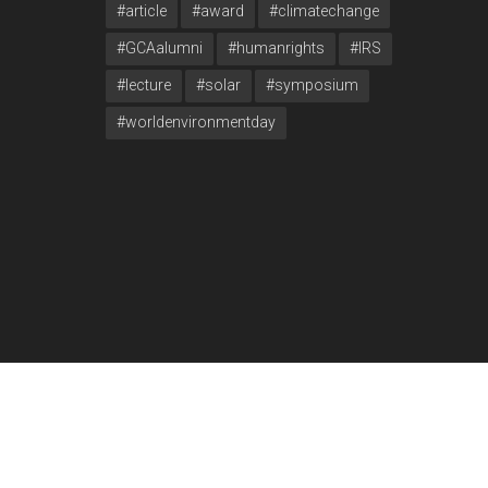
#article
#award
#climatechange
#GCAalumni
#humanrights
#IRS
#lecture
#solar
#symposium
#worldenvironmentday
5 Ιουνίου 2024 – Παγκόσμια Ημέρα Περιβάλλοντος