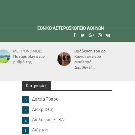
ΕΘΝΙΚΟ ΑΣΤΕΡΟΣΚΟΠΕΙΟ ΑΘΗΝΩΝ
Βράβευση του Δρ.
Συμμετοχή
Κωνσταντίνου
ερευνητών του
Μπαλαρά,
ΙΕΠΒΑ στο
Διευθυντή...
International...
Κατηγορίες
Δελτία Τύπου
3
Διακρίσεις
7
Διαλέξεις ΙΕΠΒΑ
3
Διάχυση
1