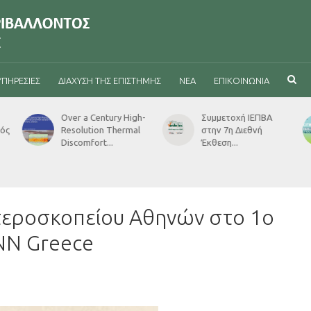
ΥΠΗΡΕΣΊΕΣ
ΔΙΆΧΥΣΗ ΤΗΣ ΕΠΙΣΤΉΜΗΣ
ΝΈΑ
ΕΠΙΚΟΙΝΩΝΊΑ
h-
Συμμετοχή ΙΕΠΒΑ
ΜΕΤΡΟΝΟΜΟΣ:
στην 7η Διεθνή
Πατάμε play στον
Έκθεση...
ρυθμό της...
τεροσκοπείου Αθηνών στο 1ο
CNN Greece