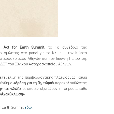
το
Act for Earth Summit
, το 1ο συνέδριο της
ο ομιλητές στο panel για το Κλίμα – τον Κώστα
στεροσκοπείου Αθηνών και τον Ιωάννη Παπουτσή,
ΑΑΔΕΤ του Εθνικού Αστεροσκοπείου Αθηνών.
ετεξέλιξη της περιβαλλοντικής πλατφόρμας, καλεί
 σύνθημα
«Δράση για τη Γη, τώρα!»
παρακολουθώντας
η»
και
«Ζωή»
οι οποίες εξετάζουν τη σημασία κάθε
«Ανακύκλωση»
.
r Earth Summit
εδώ
.