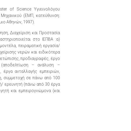
ter of Science Υγιεινολόγου
ού Μηχανικού (ΕΜΠ, κατεύθυνση:
μιο Αθηνών, 1997).
ση, Διαχείριση και Προστασία
τηριοποιείται στο ΙΕΠΒΑ :α)
μοντέλα, πειραματική εργασία/
χείρισης νερών και ειδικότερα
μετώπισης, προδιαγραφές, έργο
ς (αποδελτίωση – ανάλυση –
, έργα ανταλλαγής εμπειριών,
τη, συμμετοχή σε πάνω από 100
ή/ ερευνητή (πάνω από 30 έργα
γητή και εμπειρογνώμονα (και