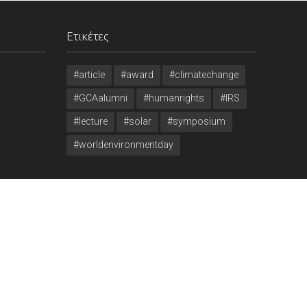
Ετικέτες
#article
#award
#climatechange
#GCAalumni
#humanrights
#IRS
#lecture
#solar
#symposium
#worldenvironmentday