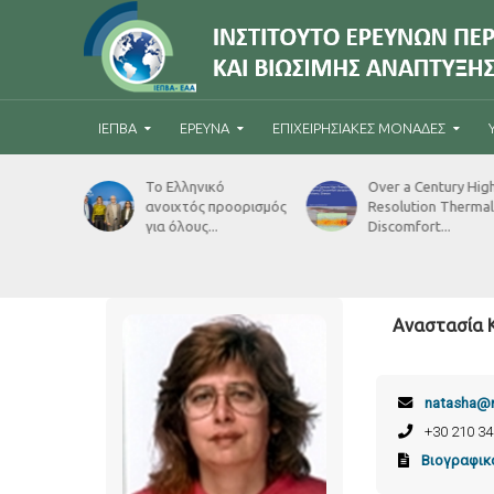
ΙΕΠΒΑ
ΈΡΕΥΝΑ
ΕΠΙΧΕΙΡΗΣΙΑΚΈΣ ΜΟΝΆΔΕΣ
 Βουλή:
Το Ελληνικό
Over a Century Hig
κά
ανοιχτός προορισμός
Resolution Thermal
για όλους...
Discomfort...
Αναστασία 
natasha@n
+30 210 34
Βιογραφικ