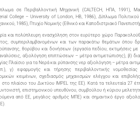
ίπλωμα σε Περιβαλλοντική Μηχανική (CALTECH, ΗΠΑ, 1991), Mas
rial College – University of London, ΗΒ, 1986), Δίπλωμα Πολιτικ
νικού, 1985), Πτυχίο Νομικής (Εθνικό και Καποδιστριακό Πανεπιστή
ιρία και πολύπλευρη ενασχόληση στον ευρύτερο χώρο Παρακολούθη
τος, συμπεριλαμβανομένων και των παρακάτω θεμάτων όπου δρασ
ρύπανσης, θορύβου και δονήσεων (εργασία πεδίου, εκτιμήσεις με 
αναλύσεις, αξιολόγηση επιπτώσεων – μέτρα αντιμετώπισης), β) δια
ας Πλαίσιο για τα Νερά και ρύπανσης νερ αξιολόγηση – μέτρα αντι
λπ.), γ) εφαρμογής και τήρησης περιβαλλοντικής νομοθεσία
ομικών κειμένων, σχεδιασμός μηχανισμών ελέγχου και επιβολής
. στο πλαίσιο του Δικτύου IMPEL της ΕΕ). Κατά τα τελευταία 27 έ
συντονιστή, επιστημονικού υπευθύνου, συμβούλου ή κύριου μελετητ
ύμενα από ΕΕ, μεγάλος αριθμός ΜΠΕ) και σημαντικό έργο αξιολο
Ε).