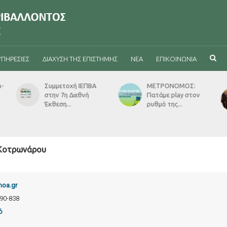
ΥΠΗΡΕΣΊΕΣ
ΔΙΆΧΥΣΗ ΤΗΣ ΕΠΙΣΤΉΜΗΣ
ΝΈΑ
ΕΠΙΚΟΙΝΩΝΊΑ
h-
Συμμετοχή ΙΕΠΒΑ
ΜΕΤΡΟΝΟΜΟΣ:
στην 7η Διεθνή
Πατάμε play στον
Έκθεση...
ρυθμό της...
Κοτρωνάρου
oa.gr
90-838
ό