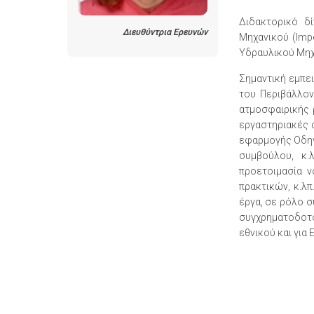
Διδακτορικό δ
Διευθύντρια Ερευνών
Μηχανικού (Impe
Υδραυλικού Μηχα
Σημαντική εμπε
του Περιβάλλον
ατμοσφαιρικής 
εργαστηριακές 
εφαρμογής Οδηγί
συμβούλου, κ.
προετοιμασία ν
πρακτικών, κ.λπ
έργα, σε ρόλο 
συγχρηματοδοτο
εθνικού και για Ε