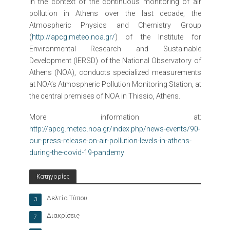
In the context of the continuous monitoring of air
pollution in Athens over the last decade, the
Atmospheric Physics and Chemistry Group
(
http://apcg.meteo.noa.gr/
) of the Institute for
Environmental Research and Sustainable
Development (IERSD) of the National Observatory of
Athens (NOA), conducts specialized measurements
at NOA’s Atmospheric Pollution Monitoring Station, at
the central premises of NOA in Thissio, Athens.
More information at:
http://apcg.meteo.noa.gr/index.php/news-events/90-
our-press-release-on-air-pollution-levels-in-athens-
during-the-covid-19-pandemy
Κατηγορίες
Δελτία Τύπου
3
Διακρίσεις
7