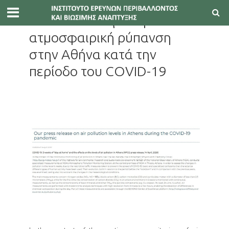
ΔΕΛΤΊΑ ΤΎΠΟΥ
Δελτίο τύπου για την
ατμοσφαιρική ρύπανση
στην Αθήνα κατά την
περίοδο του COVID-19
230 Views
15 Απριλίου, 2020
1 Min Read