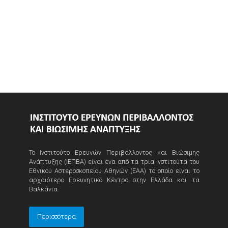
Το Ινστιτούτο Ερευνών Περιβάλλοντος και Βιώσιμης
Ανάπτυξης (ΙΕΠΒΑ) είναι ένα από τα τρία Ινστιτούτα του
Εθνικού Αστεροσκοπείου Αθηνών (ΕΑΑ) το οποίο είναι το
αρχαιότερο Ερευνητικό Κέντρο στην Ελλάδα και τα
Βαλκάνια.
Περισσότερα